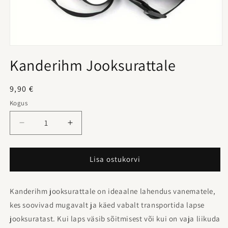
Kanderihm Jooksurattale
Tavahind
9,90 €
Kogus
Lisa ostukorvi
Kanderihm jooksurattale on ideaalne lahendus vanematele,
kes soovivad mugavalt ja käed vabalt transportida lapse
jooksuratast. Kui laps väsib sõitmisest või kui on vaja liikuda