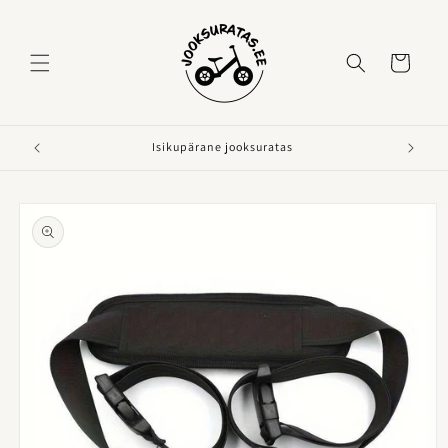
Ostukorv
Isikupärane jooksuratas