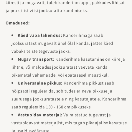
kiiresti ja mugavalt, tuleb kanderihm appi, pakkudes lihtsat
ja praktilist viisi jooksuratta kandmiseks.
Omadused:
Käed vaba lahendus:
Kanderihmaga saab
jooksuratast mugavalt ühel õlal kanda, jättes käed
vabaks teiste tegevuste jaoks.
Mugav transport:
Kanderihma kasutamine on kiire ja
lihtne, võimaldades jooksuratast vaevata kanda
pikematel vahemaadel või ebatasasel maastikul.
Universaalne pikkus:
Kanderihma pikkust saab
hõlpsasti reguleerida, sobitudes erineva pikkuse ja
suurusega jooksuratastele ning kasutajatele. Kanderihma
saab reguleerida 130 - 168 cm pikkuseks.
Vastupidav materjal:
Valmistatud tugevast ja
vastupidavast materjalist, mis tagab pikaajalise kasutuse
ja usaldusväärsuse.